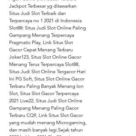
Jackpot Terbesar yg ditawarkan 
Situs Judi Slot Terbaik dan 
Terpercaya no 1 2021 di Indonesia 
Slot88: Situs Judi Slot Online Paling 
Gampang Menang Terpercaya 
Pragmatic Play, Link Situs Slot 
Gacor Cepat Menang Terbaru 
Joker123, Situs Slot Online Gacor 
Menang Terus Terpercaya Slot88, 
Situs Judi Slot Online Tergacor Hari 
Ini PG Soft, Situs Slot Online Gacor 
Terbaru Paling Banyak Menang Ion 
Slot, Situs Slot Gacor Terpercaya 
2021 Live22, Situs Judi Slot Online 
Gampang Menang Paling Gacor 
Terbaru CQ9, Link Situs Slot Gacor 
yang mudah menang Microgaming, 
dan masih banyak lagi.Sejak tahun 