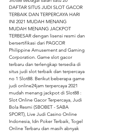
Slot88 sebagai salah satu 20 
DAFTAR SITUS JUDI SLOT GACOR 
TERBAIK DAN TERPERCAYA HARI 
INI 2021 MUDAH MENANG 
MUDAH MENANG JACKPOT 
TERBESAR dengan lisensi resmi dan 
bersertifikasi dari PAGCOR 
Philippine Amusement and Gaming 
Corporation. Game slot gacor 
terbaru dan terlengkap tersedia di 
situs judi slot terbaik dan terpercaya 
no 1 Slot88. Berikut beberapa game 
judi online24jam terpercaya 2021 
mudah menang jackpot di Slot88 : 
Slot Online Gacor Terpercaya, Judi 
Bola Resmi (SBOBET - SABA 
SPORT), Live Judi Casino Online 
Indonesia, Idn Poker Terbaik, Togel 
Online Terbaru dan masih abnyak 