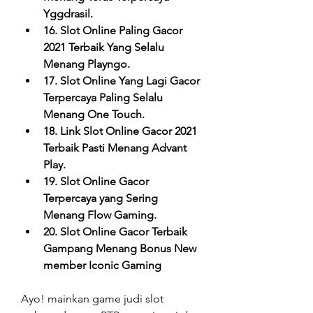
Yggdrasil.
16. Slot Online Paling Gacor 
2021 Terbaik Yang Selalu 
Menang Playngo.
17. Slot Online Yang Lagi Gacor 
Terpercaya Paling Selalu 
Menang One Touch.
18. Link Slot Online Gacor 2021 
Terbaik Pasti Menang Advant 
Play.
19. Slot Online Gacor 
Terpercaya yang Sering 
Menang Flow Gaming.
20. Slot Online Gacor Terbaik 
Gampang Menang Bonus New 
member Iconic Gaming
Ayo! mainkan game judi slot 