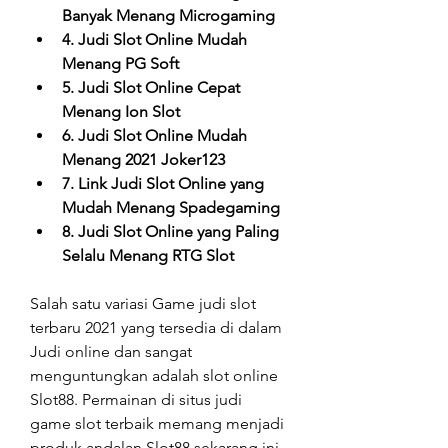
Banyak Menang Microgaming
4. Judi Slot Online Mudah 
Menang PG Soft
5. Judi Slot Online Cepat 
Menang Ion Slot
6. Judi Slot Online Mudah 
Menang 2021 Joker123
7. Link Judi Slot Online yang 
Mudah Menang Spadegaming
8. Judi Slot Online yang Paling 
Selalu Menang RTG Slot
Salah satu variasi Game judi slot 
terbaru 2021 yang tersedia di dalam 
Judi online dan sangat 
menguntungkan adalah slot online 
Slot88. Permainan di situs judi 
game slot terbaik memang menjadi 
produk andalan Slot88 sekarang ini. 