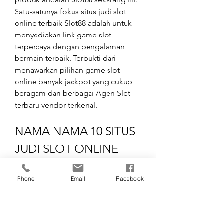
Satu-satunya fokus situs judi slot 
online terbaik Slot88 adalah untuk 
menyediakan link game slot 
terpercaya dengan pengalaman 
bermain terbaik. Terbukti dari 
menawarkan pilihan game slot 
online banyak jackpot yang cukup 
beragam dari berbagai Agen Slot 
terbaru vendor terkenal.
NAMA NAMA 10 SITUS 
JUDI SLOT ONLINE 
RESMI GACOR 
Phone
Email
Facebook
TERBAIK DAN 
TERPERCAYA 2021 NO 1